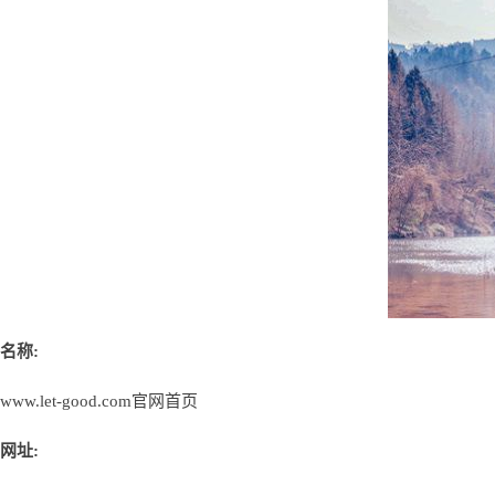
名称:
www.let-good.com官网首页
网址: